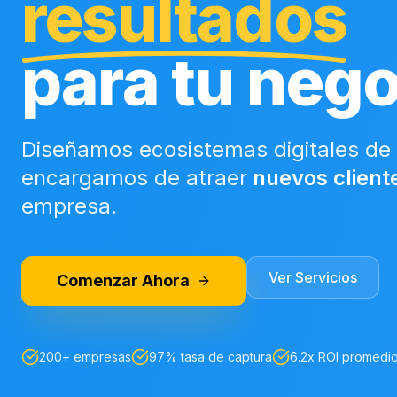
resultados
para tu neg
Diseñamos ecosistemas digitales de 
encargamos de atraer
nuevos client
empresa.
Ver Servicios
Comenzar Ahora
200+ empresas
97% tasa de captura
6.2x ROI promedi