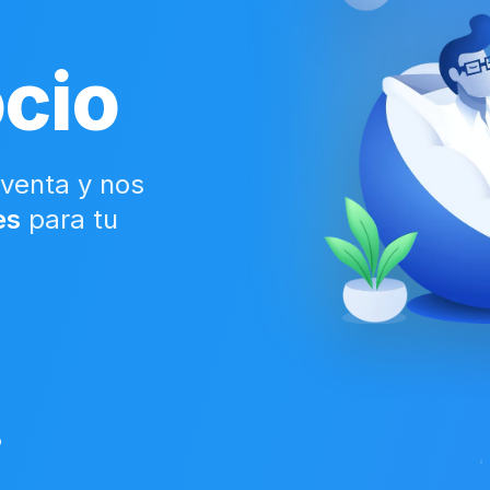
ocio
venta y nos
es
para tu
o